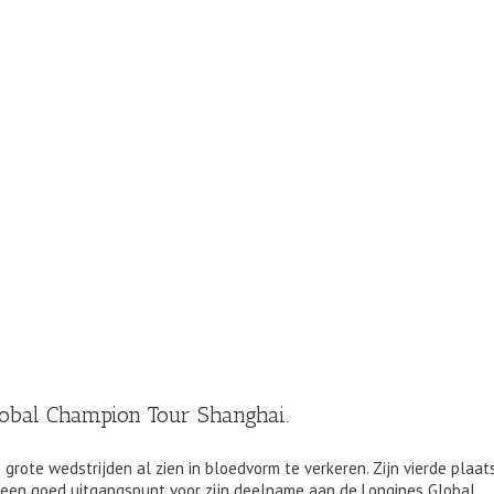
lobal Champion Tour Shanghai.
grote wedstrijden al zien in bloedvorm te verkeren. Zijn vierde plaat
 een goed uitgangspunt voor zijn deelname aan de Longines Global