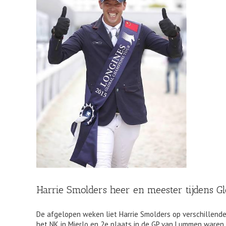
Harrie Smolders heer en meester tijdens G
De afgelopen weken liet Harrie Smolders op verschillende 
het NK in Mierlo en 2e plaats in de GP van Lummen waren