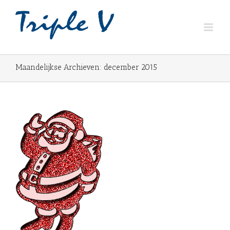
Maandelijkse Archieven:
december 2015
en
ig
16!